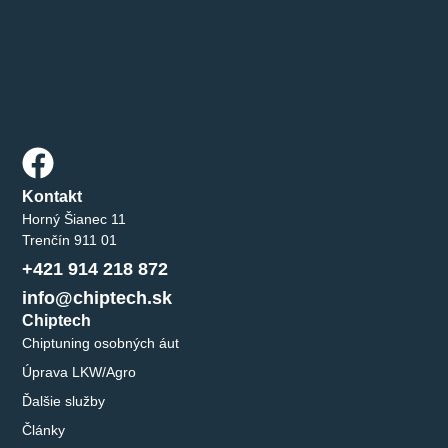
Kontakt
Horný Šianec 11
Trenčín 911 01
+421 914 218 872
info@chiptech.sk
Chiptech
Chiptuning osobných áut
Úprava LKW/Agro
Ďalšie služby
Články