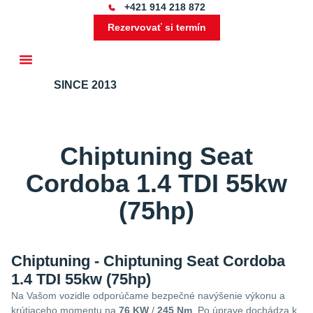
+421 914 218 872
Rezervovať si termín
SINCE 2013
Ďalšie služby
Chiptuning Seat
Cordoba 1.4 TDI 55kw
(75hp)
Chiptuning - Chiptuning Seat Cordoba
1.4 TDI 55kw (75hp)
Na Vašom vozidle odporúčame bezpečné navýšenie výkonu a
krútiaceho momentu na
76 KW
/
245 Nm
. Po úprave dochádza k