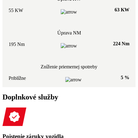
63 KW
55 KW
Úprava NM
224 Nm
195 Nm
Zníženie priemernej spotreby
5 %
Priblížne
Doplnkové služby
Poistenie záruky vozidla