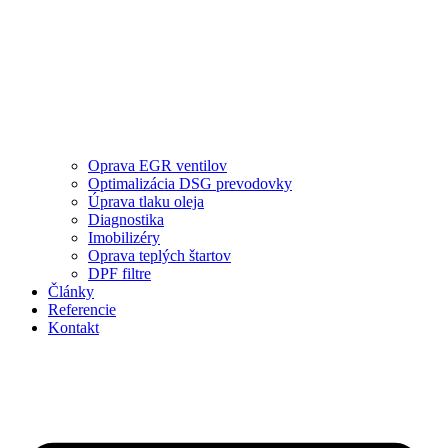
Oprava EGR ventilov
Optimalizácia DSG prevodovky
Úprava tlaku oleja
Diagnostika
Imobilizéry
Oprava teplých štartov
DPF filtre
Články
Referencie
Kontakt