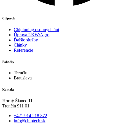
Chiptech
Chiptuning osobných áut
Úprava LKW/Agro
Ďalšie služby
Články
Referencie
Pobočky
Trenčín
Bratislava
Kontakt
Horný Šianec 11
Trenčín 911 01
+421 914 218 872
info@chiptech.sk