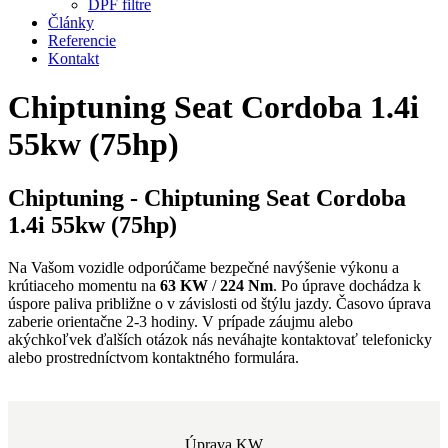
DPF filtre
Články
Referencie
Kontakt
Chiptuning Seat Cordoba 1.4i
55kw (75hp)
Chiptuning - Chiptuning Seat Cordoba
1.4i 55kw (75hp)
Na Vašom vozidle odporúčame bezpečné navýšenie výkonu a
krútiaceho momentu na
63 KW
/
224 Nm
. Po úprave dochádza k
úspore paliva približne o
v závislosti od štýlu jazdy. Časovo úprava
zaberie orientačne 2-3 hodiny. V prípade záujmu alebo
akýchkoľvek ďalších otázok nás neváhajte kontaktovať telefonicky
alebo prostredníctvom kontaktného formulára.
Úprava KW