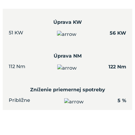
Úprava KW
51 KW
56 KW
Úprava NM
112 Nm
122 Nm
Zníženie priemernej spotreby
Priblížne
5 %