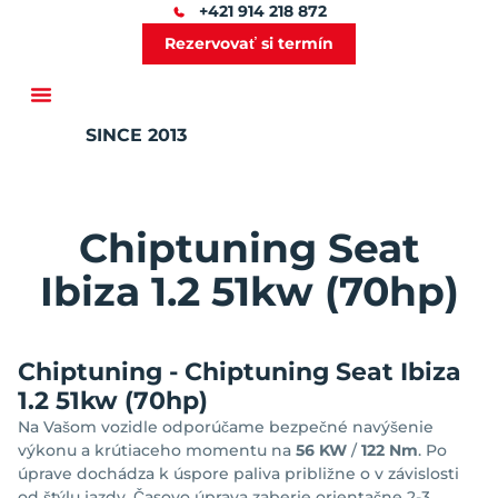
+421 914 218 872
Rezervovať si termín
SINCE 2013
Ďalšie služby
Chiptuning Seat
Ibiza 1.2 51kw (70hp)
Chiptuning - Chiptuning Seat Ibiza
1.2 51kw (70hp)
Na Vašom vozidle odporúčame bezpečné navýšenie
výkonu a krútiaceho momentu na
56 KW
/
122 Nm
. Po
úprave dochádza k úspore paliva približne o
v závislosti
od štýlu jazdy. Časovo úprava zaberie orientačne 2-3