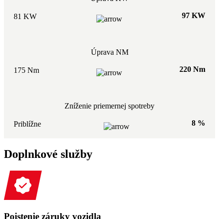
97 KW
81 KW
Úprava NM
220 Nm
175 Nm
Zníženie priemernej spotreby
8 %
Priblížne
Doplnkové služby
Poistenie záruky vozidla