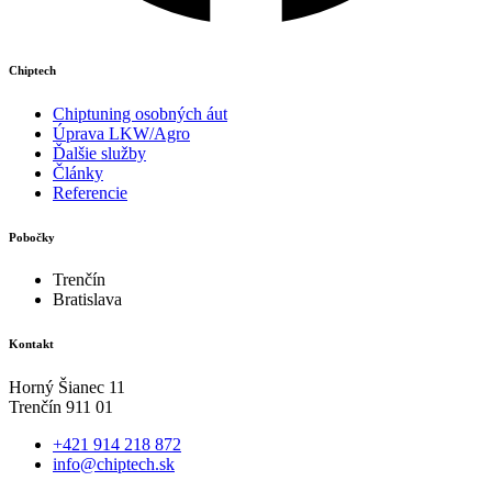
Chiptech
Chiptuning osobných áut
Úprava LKW/Agro
Ďalšie služby
Články
Referencie
Pobočky
Trenčín
Bratislava
Kontakt
Horný Šianec 11
Trenčín 911 01
+421 914 218 872
info@chiptech.sk