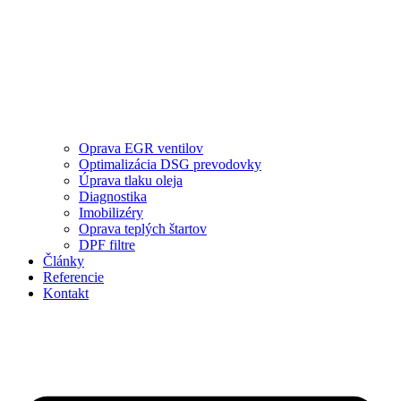
Oprava EGR ventilov
Optimalizácia DSG prevodovky
Úprava tlaku oleja
Diagnostika
Imobilizéry
Oprava teplých štartov
DPF filtre
Články
Referencie
Kontakt