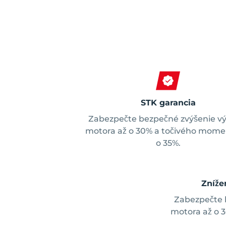
STK garancia
Zabezpečte bezpečné zvýšenie v
motora až o 30% a točivého mome
o 35%.
Zníže
Zabezpečte 
motora až o 