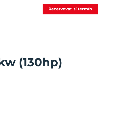
Rezervovať si termín
6kw (130hp)