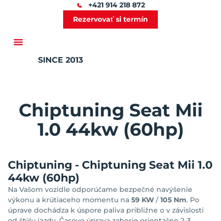
+421 914 218 872
Rezervovať si termín
SINCE 2013
Ďalšie služby
Chiptuning Seat Mii
1.0 44kw (60hp)
Chiptuning - Chiptuning Seat Mii 1.0
44kw (60hp)
Na Vašom vozidle odporúčame bezpečné navýšenie
výkonu a krútiaceho momentu na
59 KW
/
105 Nm
. Po
úprave dochádza k úspore paliva približne o
v závislosti
od štýlu jazdy. Časovo úprava zaberie orientačne 2-3