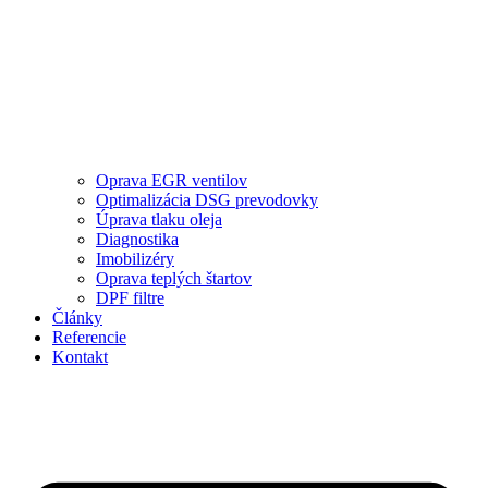
Oprava EGR ventilov
Optimalizácia DSG prevodovky
Úprava tlaku oleja
Diagnostika
Imobilizéry
Oprava teplých štartov
DPF filtre
Články
Referencie
Kontakt