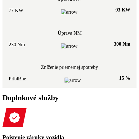
93 KW
77 KW
Úprava NM
300 Nm
230 Nm
Zníženie priemernej spotreby
15 %
Priblížne
Doplnkové služby
Poistenie záruky vozidla