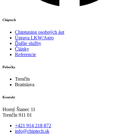
Chiptech
Chiptuning osobných áut
Úprava LKW/Agro
Ďalšie služby
Články
Referencie
Pobočky
Trenčín
Bratislava
Kontakt
Horný Šianec 11
Trenčín 911 01
+421 914 218 872
info@chiptech.sk