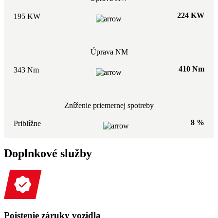
224 KW
195 KW
Úprava NM
410 Nm
343 Nm
Zníženie priemernej spotreby
8 %
Priblížne
Doplnkové služby
Poistenie záruky vozidla