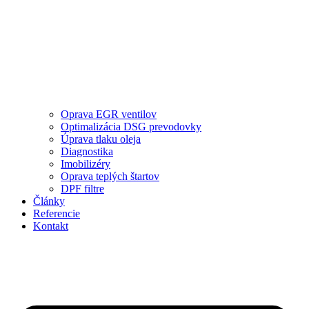
Oprava EGR ventilov
Optimalizácia DSG prevodovky
Úprava tlaku oleja
Diagnostika
Imobilizéry
Oprava teplých štartov
DPF filtre
Články
Referencie
Kontakt