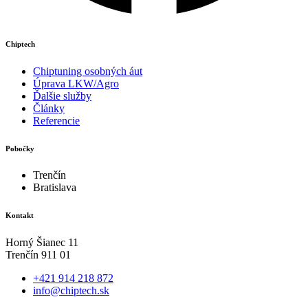
Chiptech
Chiptuning osobných áut
Úprava LKW/Agro
Ďalšie služby
Články
Referencie
Pobočky
Trenčín
Bratislava
Kontakt
Horný Šianec 11
Trenčín 911 01
+421 914 218 872
info@chiptech.sk