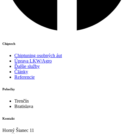
Chiptech
Chiptuning osobných áut
Úprava LKW/Agro
Ďalšie služby
Články
Referencie
Pobočky
Trenčín
Bratislava
Kontakt
Horný Šianec 11