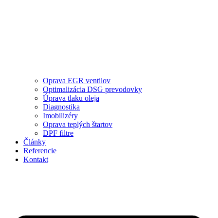
Oprava EGR ventilov
Optimalizácia DSG prevodovky
Úprava tlaku oleja
Diagnostika
Imobilizéry
Oprava teplých štartov
DPF filtre
Články
Referencie
Kontakt