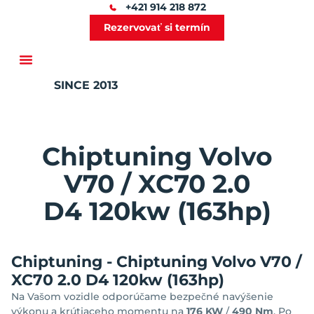
+421 914 218 872
Rezervovať si termín
SINCE 2013
Ďalšie služby
Chiptuning Volvo
V70 / XC70 2.0
D4 120kw (163hp)
Chiptuning - Chiptuning Volvo V70 /
XC70 2.0 D4 120kw (163hp)
Na Vašom vozidle odporúčame bezpečné navýšenie
výkonu a krútiaceho momentu na
176 KW
/
490 Nm
. Po