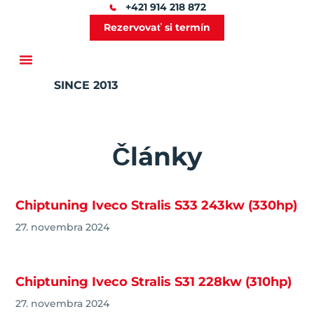
+421 914 218 872
Rezervovať si termín
SINCE 2013
Ďalšie služby
Články
Chiptuning Iveco Stralis S33 243kw (330hp)
27. novembra 2024
Chiptuning Iveco Stralis S31 228kw (310hp)
27. novembra 2024