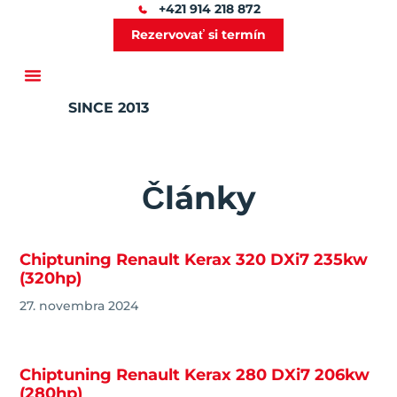
+421 914 218 872
Rezervovať si termín
SINCE 2013
Ďalšie služby
Články
Chiptuning Renault Kerax 320 DXi7 235kw
(320hp)
27. novembra 2024
Chiptuning Renault Kerax 280 DXi7 206kw
(280hp)