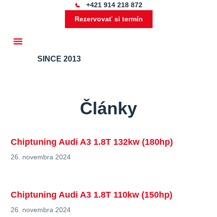
+421 914 218 872
Rezervovať si termín
SINCE 2013
Ďalšie služby
Články
Chiptuning Audi A3 1.8T 132kw (180hp)
26. novembra 2024
Chiptuning Audi A3 1.8T 110kw (150hp)
26. novembra 2024