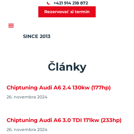
+421 914 218 872
Rezervovať si termín
SINCE 2013
Ďalšie služby
Články
Chiptuning Audi A6 2.4 130kw (177hp)
26. novembra 2024
Chiptuning Audi A6 3.0 TDI 171kw (233hp)
26. novembra 2024