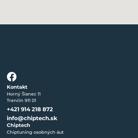
Kontakt
Horný Šianec 11
Trenčín 911 01
+421 914 218 872
info@chiptech.sk
Chiptech
Chiptuning osobných áut