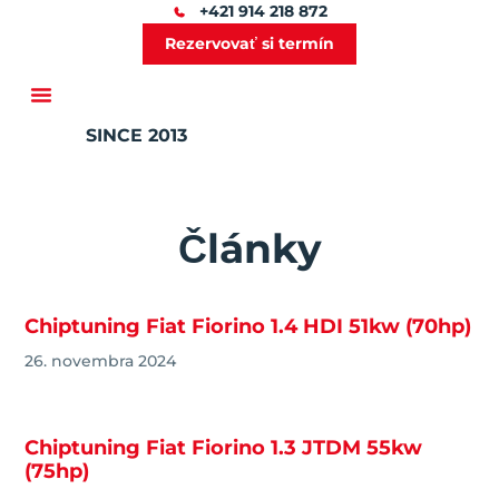
+421 914 218 872
Rezervovať si termín
SINCE 2013
Ďalšie služby
Články
Chiptuning Fiat Fiorino 1.4 HDI 51kw (70hp)
26. novembra 2024
Chiptuning Fiat Fiorino 1.3 JTDM 55kw
(75hp)