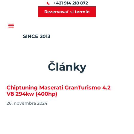
+421 914 218 872
Rezervovať si termín
SINCE 2013
Ďalšie služby
Články
Chiptuning Maserati GranTurismo 4.2
V8 294kw (400hp)
26. novembra 2024