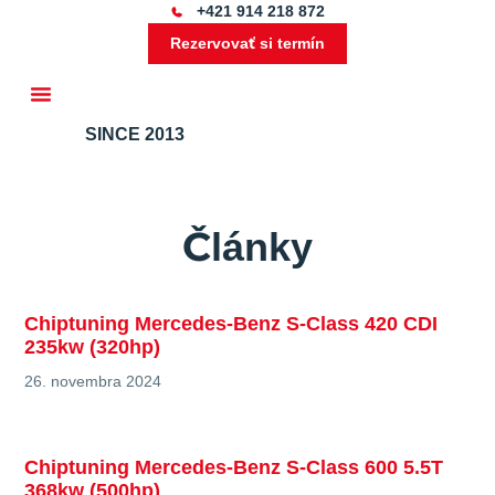
+421 914 218 872
Rezervovať si termín
SINCE 2013
Ďalšie služby
Články
Chiptuning Mercedes-Benz S-Class 420 CDI
235kw (320hp)
26. novembra 2024
Chiptuning Mercedes-Benz S-Class 600 5.5T
368kw (500hp)