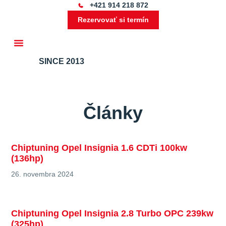
+421 914 218 872
Rezervovať si termín
SINCE 2013
Ďalšie služby
Články
Chiptuning Opel Insignia 1.6 CDTi 100kw
(136hp)
26. novembra 2024
Chiptuning Opel Insignia 2.8 Turbo OPC 239kw
(325hp)