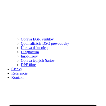
Oprava EGR ventilov
Optimalizácia DSG prevodovky
Úprava tlaku oleja
Diagnostika
Imobilizéry
Oprava teplých štartov
DPF filtre
Články
Referencie
Kontakt