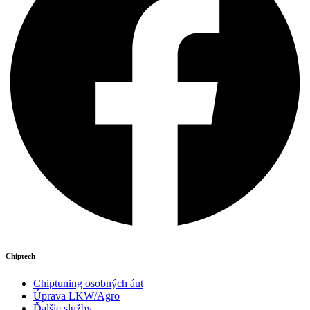
Chiptech
Chiptuning osobných áut
Úprava LKW/Agro
Ďalšie služby