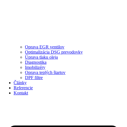
Oprava EGR ventilov
Optimalizácia DSG prevodovky
Úprava tlaku oleja
Diagnostika
Imobilizéry
Oprava teplých štartov
DPF filtre
Články
Referencie
Kontakt