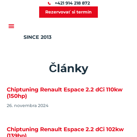
+421 914 218 872
Rezervovať si termín
SINCE 2013
Ďalšie služby
Články
Chiptuning Renault Espace 2.2 dCi 110kw
(150hp)
26. novembra 2024
Chiptuning Renault Espace 2.2 dCi 102kw
(139hp)