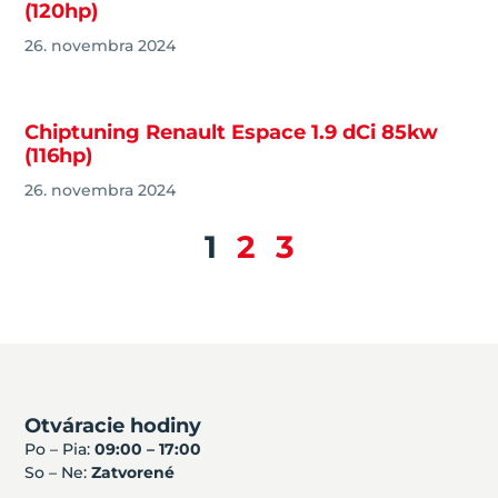
(120hp)
26. novembra 2024
Chiptuning Renault Espace 1.9 dCi 85kw
(116hp)
26. novembra 2024
1
2
3
Otváracie hodiny
Po – Pia:
09:00 – 17:00
So – Ne:
Zatvorené